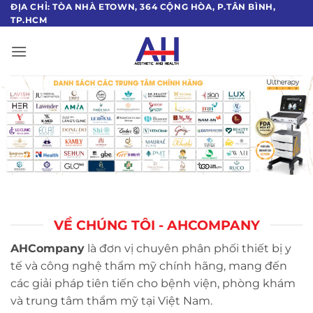
Bỏ
ĐỊA CHỈ: TÒA NHÀ ETOWN, 364 CỘNG HÒA, P.TÂN BÌNH,
TP.HCM
qua
nội
dung
VỀ CHÚNG TÔI - AHCOMPANY
AHCompany
là đơn vị chuyên phân phối thiết bị y
tế và công nghệ thẩm mỹ chính hãng, mang đến
các giải pháp tiên tiến cho bệnh viện, phòng khám
và trung tâm thẩm mỹ tại Việt Nam.