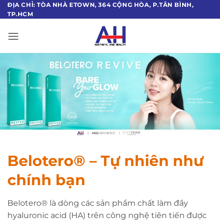
Bỏ
ĐỊA CHỈ: TÒA NHÀ ETOWN, 364 CỘNG HÒA, P.TÂN BÌNH,
TP.HCM
qua
nội
dung
Belotero® – Tự nhiên như
chính bạn
Belotero® là dòng các sản phẩm chất làm đầy
hyaluronic acid (HA) trên công nghệ tiên tiến được